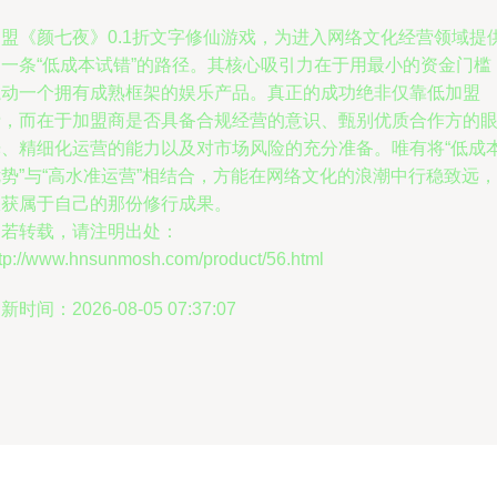
加盟《颜七夜》0.1折文字修仙游戏，为进入网络文化经营领域提
了一条“低成本试错”的路径。其核心吸引力在于用最小的资金门槛
撬动一个拥有成熟框架的娱乐产品。真正的成功绝非仅靠低加盟
费，而在于加盟商是否具备合规经营的意识、甄别优质合作方的
光、精细化运营的能力以及对市场风险的充分准备。唯有将“低成
势”与“高水准运营”相结合，方能在网络文化的浪潮中行稳致远，
收获属于自己的那份修行成果。
如若转载，请注明出处：
ttp://www.hnsunmosh.com/product/56.html
新时间：2026-08-05 07:37:07