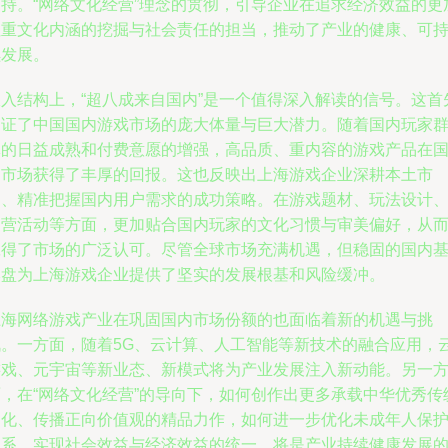
支持。“网络文化经营”理念的贯彻，引导企业在追求经济效益的更
注重文化内涵的挖掘与社会责任的担当，推动了产业的健康、可
续发展。
收入结构上，“超八成来自国内”是一个值得深入解读的信号。这首
印证了中国国内游戏市场的庞大体量与巨大潜力。随着国内玩家
体的日益成熟和付费意愿的增强，高品质、重内容的游戏产品在
内市场获得了丰厚的回报。这也反映出上海游戏企业深耕本土市
场、精准把握国内用户需求的成功策略。在游戏题材、玩法设计
运营活动等方面，更加贴合国内玩家的文化习惯与审美偏好，从
赢得了市场的广泛认可。尽管全球市场充满机遇，但稳固的国内
本盘为上海游戏企业提供了坚实的发展根基和风险缓冲。
上海网络游戏产业在巩固国内市场份额的也面临着新的机遇与挑
战。一方面，随着5G、云计算、人工智能等新技术的融合应用，
游戏、元宇宙等新业态、新模式将为产业发展注入新动能。另一
面，在“网络文化经营”的导向下，如何创作出更多承载中华优秀传
文化、传播正向价值观的精品力作，如何进一步优化未成年人保
体系，实现社会效益与经济效益的统一，将是产业持续健康发展